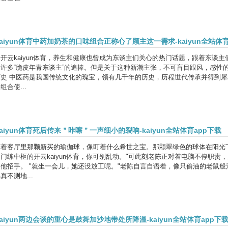
aiyun体育中药加奶茶的口味组合正称心了顾主这一需求-kaiyun全站体育
开云kaiyun体育，养生和健康也曾成为东谈主们关心的热门话题，跟着东谈
许多“脆皮年青东谈主”的追捧。但是关于这种新潮主张，不可盲目跟风，感性
历史 中医药是我国传统文化的瑰宝，领有几千年的历史，历程世代传承并得到
组合使...
aiyun体育死后传来＂咔嚓＂一声细小的裂响-kaiyun全站体育app下载
盯着客厅里那颗新买的瑜伽球，像盯着什么希世之宝。那颗翠绿色的球体在阳光
门练中枢的开云kaiyun体育，你可别乱动。"可此刻老陈正对着电脑不停职
他招手。 "就坐一会儿，她还没放工呢。"老陈自言自语着，像只偷油的老鼠
真不测地...
aiyun两边会谈的重心是鼓舞加沙地带处所降温-kaiyun全站体育app下